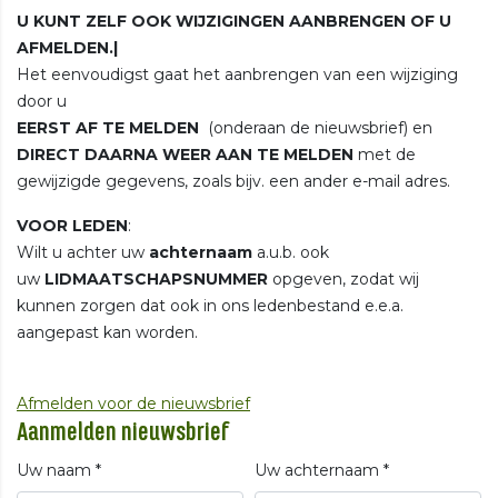
U KUNT ZELF OOK WIJZIGINGEN AANBRENGEN OF U
AFMELDEN.|
Het eenvoudigst gaat het aanbrengen van een wijziging
door u
EERST AF TE MELDEN
(onderaan de nieuwsbrief) en
DIRECT DAARNA WEER AAN TE MELDEN
met de
gewijzigde gegevens, zoals bijv. een ander e-mail adres.
VOOR LEDEN
:
Wilt u achter uw
achternaam
a.u.b. ook
uw
LIDMAATSCHAPSNUMMER
opgeven, zodat wij
kunnen zorgen dat ook in ons ledenbestand e.e.a.
aangepast kan worden.
Afmelden voor de nieuwsbrief
Aanmelden nieuwsbrief
Uw naam *
Uw achternaam *