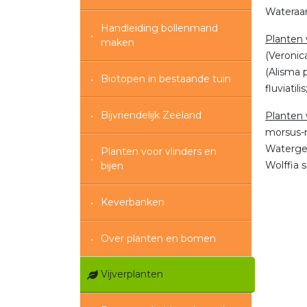
Wateraar
Handleiding bollenmand
Planten 
maken
(Veronic
(Alisma 
Biotopen in bestaande tuin
fluviatil
Bijvriendelijk Zeeland
Planten 
morsus-r
Watergen
Planten voor vlinders en
Wolffia s
bijen
Keverbanken
Over planten en bomen
Vijverplanten