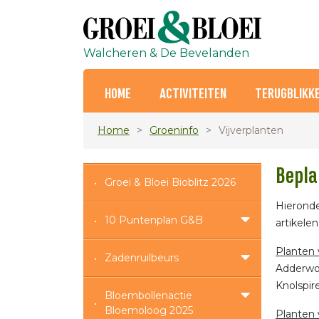
Walcheren & De Bevelanden
HOME
ACTIVITEITEN
TERUGBLIKKE
Home
Groeninfo
Vijverplanten
Bepla
Groei & Bloei Bioblitz 2026
Hieronde
10 Puntenplan G&B
artikele
Planten 
Zadenruilbeurs
Adderwor
Knolspir
Bloembollenactie
Bloemoloog 2025
Planten 