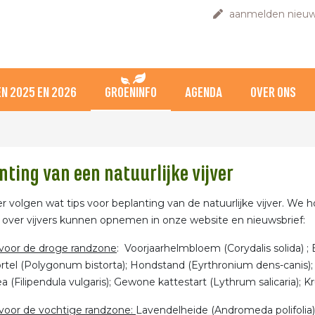
aanmelden nieuw
N 2025 EN 2026
GROENINFO
AGENDA
OVER ONS
nting van een natuurlijke vijver
r volgen wat tips voor beplanting van de natuurlijke vijver. We 
n over vijvers kunnen opnemen in onze website en nieuwsbrief:
voor de droge randzone
: Voorjaarhelmbloem (Corydalis solida
tel (Polygonum bistorta); Hondstand (Eyrthronium dens-canis); 
ea (Filipendula vulgaris); Gewone kattestart (Lythrum salicaria);
voor de vochtige randzone:
Lavendelheide (Andromeda polifolia);