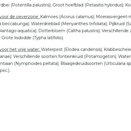
dbei (Potentilla palustris); Groot hoefblad (Petasitis hybridus);
voor de oeverzone:
Kalmoes (Acorus calamus); Moerasvergeet-mi
a beccabunga); Waterdrieblad (Menyanthes trifoliata); Pijlkruid (S
plantago-aquatica); Dotterbloem (Caltha palustris); Verschillend
is; Grote lisdodde (Typha latifolio).
voor het vrije water:
Waterpest (Elodea candensis); Krabbescheer 
anae); Verschillende soorten fonteinkruid (Potamogeton); Waterl
tiaan (Nymphoides peltata); Blaasjeskruidsoorten (Urticularia 
pec.).