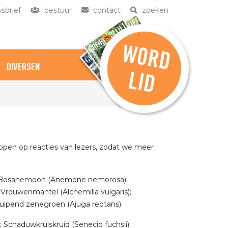
sbrief
bestuur
contact
zoeken
W
O
R
D
DIVERSEN
L
ID
hopen op reacties van lezers, zodat we meer
) ; Bosanemoon (Anemone nemorosa);
Vrouwenmantel (Alchemilla vulgaris);
 Kruipend zenegroen (Ajuga reptans).
 Schaduwkruiskruid (Senecio fuchsii);