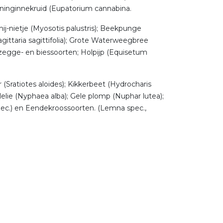
 Koninginnekruid (Eupatorium cannabina.
j-nietje (Myosotis palustris); Beekpunge
agittaria sagittifolia); Grote Waterweegbree
e zegge- en biessoorten; Holpijp (Equisetum
(Sratiotes aloides); Kikkerbeet (Hydrocharis
elie (Nyphaea alba); Gele plomp (Nuphar lutea);
spec.) en Eendekroossoorten. (Lemna spec.,