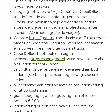
En of je nu een ervaren tuinier bent of net begint, er
is voor ieder wat wils.
Toegang tot website “Mijn Groei” van Groei&Bloei
met informatie over je afdeling en diverse links naar;
Groei&Bloei Webshop,mijn groenadvies, andere
afdelingen, ledenservice, mijn profiel,tijdschriften
archief, FAQ (meest gestelde vragen).
Website
https://groei.nl
met daarin o.a.; Tuinkalender,
Magazine,Snoeitips, Oogsten, webshop, aanpakken
en nog veel meer handige tips en trucks.
Groei & Bloei heeft ook een eigen
webshop
https://shop.groei.nl
waar zowel leden als
niet-leden terechtkunnen.
Je vindt er onder andere een gevarieerd aanbod
zaden, tijdschrift-specials en regelmatig speciale
acties.
bij deelname aan afdelingsactiviteiten ledenkorting
krijgt op kostenprijs,
gratis toegang bij afdelingslezingen, niet leden
betalen € 5,00
ledenkorting bij een paar lokale tuincentra, zie
hierboven!