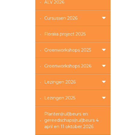
ALV 2026
Cursussen 2026
Floralia project 2025
Groenworkshops 2025
Groenworkshops 2026
Lezingen 2026
Lezingen 2025
Planten(ruil)beurs en
gereedschaps(ruil)beurs 4
april en 11 oktober 2026